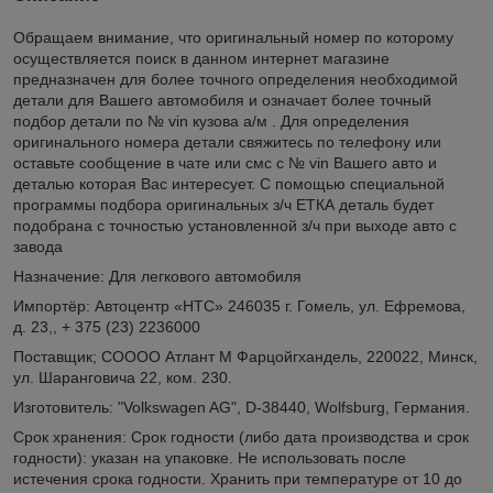
Обращаем внимание, что оригинальный номер по которому
осуществляется поиск в данном интернет магазине
предназначен для более точного определения необходимой
детали для Вашего автомобиля и означает более точный
подбор детали по № vin кузова а/м . Для определения
оригинального номера детали свяжитесь по телефону или
оставьте сообщение в чате или смс с № vin Вашего авто и
деталью которая Вас интересует. С помощью специальной
программы подбора оригинальных з/ч ЕТКА деталь будет
подобрана с точностью установленной з/ч при выходе авто с
завода
Назначение: Для легкового автомобиля
Импортёр: Автоцентр «НТС» 246035 г. Гомель, ул. Ефремова,
д. 23,, + 375 (23) 2236000
Поставщик; СОООО Атлант М Фарцойгхандель, 220022, Минск,
ул. Шаранговича 22, ком. 230.
Изготовитель: "Volkswagen AG", D-38440, Wolfsburg, Германия.
Срок хранения: Срок годности (либо дата производства и срок
годности): указан на упаковке. Не использовать после
истечения срока годности. Хранить при температуре от 10 до