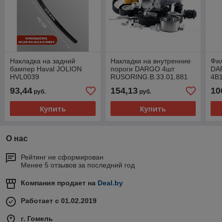
Накладка на задний
Накладки на внутренние
Фи
бампер Haval JOLION
пороги DARGO 4шт
DAR
HVL0039
RUSORING.B.33.01.881
4B
93,44
154,13
10
руб.
руб.
Купить
Купить
О нас
Рейтинг не сформирован
Менее 5 отзывов за последний год
Компания продает на
Deal.by
Работает с 01.02.2019
г. Гомель