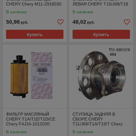
CHERY Chery M11-2916030
ЛЕВАЯ CHERY T15/J68/T18
Chery T15-5205153
В наличии
В наличии
50,98
48,02
руб.
руб.
Купить
Купить
ФИЛЬТР МАСЛЯНЫЙ
СТУПИЦА ЗАДНЯЯ В
CHERY T1A/T1E/T1D/CE
СБОРЕ CHERY
Chery F4J16-1012030
T11/J68/T1A/T19/T Chery
T11-3301210BCC
В наличии
В наличии