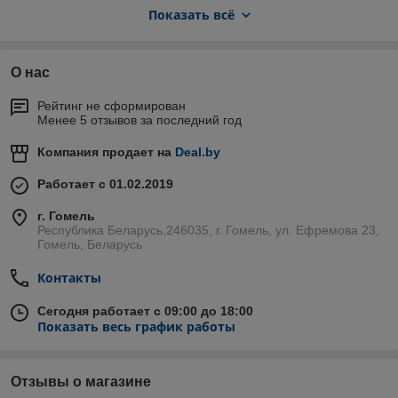
ухода:
Показать всё
Регулярное техническое обслуживание: проводите
ТО каждые 10 000–15 000 км или согласно
рекомендациям производителя.
О нас
Контроль состояния масла и жидкости: проверяйте
уровень масла в двигателе, трансмиссии, а также
Рейтинг не сформирован
тормозную и охлаждающую жидкости.
Менее 5 отзывов за последний год
Диагностика и ремонт: если вы заметили
Компания продает на
Deal.by
посторонние шумы, ухудшение торможения или другие
симптомы неисправности, не откладывайте визит в
Работает с 01.02.2019
сервис.
Замена фильтров и свечей: своевременная замена
г. Гомель
Республика Беларусь,246035, г. Гомель, ул. Ефремова 23,
этих компонентов способствует более эффективной
Гомель, Беларусь
работе двигателя и снижению расхода топлива.
Контроль состояния шин и подвески: для
Контакты
безопасного движения важно регулярно проверять
шины, давление в них и состояние подвески.
Сегодня работает с 09:00 до 18:00
Показать весь график работы
Выполняя регулярное обслуживание и следуя
рекомендациям по уходу, вы сохраните эксплуатационные
характеристики и продлите срок службы автомобиля Chery.
Отзывы о магазине