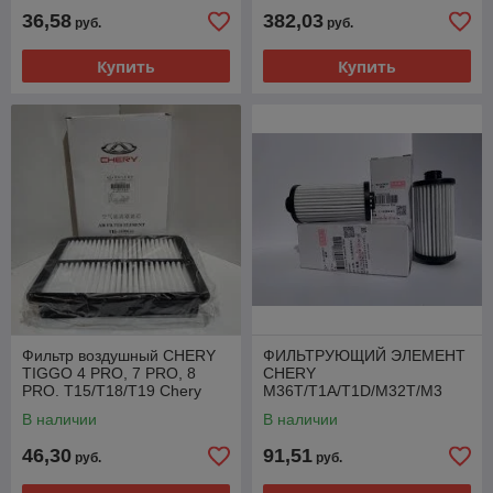
36,58
382,03
руб.
руб.
Купить
Купить
Фильтр воздушный CHERY
ФИЛЬТРУЮЩИЙ ЭЛЕМЕНТ
TIGGO 4 PRO, 7 PRO, 8
CHERY
PRO. T15/T18/T19 Chery
M36T/T1A/T1D/M32T/M3
T15-1109111
Chery T0023168
В наличии
В наличии
46,30
91,51
руб.
руб.