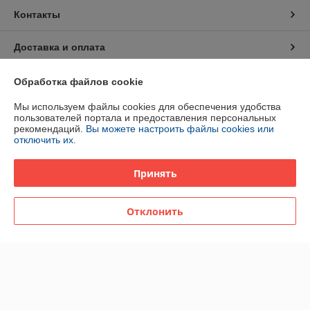
Контакты
Доставка и оплата
График работы
Обработка файлов cookie
Мы используем файлы cookies для обеспечения удобства
Полная версия сайта
пользователей портала и предоставления персональных
рекомендаций.
Вы можете настроить файлы cookies или
отключить их.
Политика обработки cookies
Принять
Сайт создан на платформе Deal.by
Отклонить
Информация для покупателя
Юридическое лицо:
ОДО «НТС»
246015, г. Гомель, ул. Хуторянского, 35а