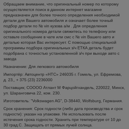
Обращаем внимание, что оригинальный номер по которому
осуществляется поиск в данном интернет магазине
предназначен для более точного определения необходимой
детали для Вашего автомобиля и означает более точный
подбор детали по № vin кузова а/м . Для определения
оригинального номера детали свяжитесь по телефону или
оставьте сообщение в чате или смс с № vin Вашего авто и
деталью которая Вас интересует. С помощью специальной
программы подбора оригинальных з/ч ЕТКА деталь будет
подобрана с точностью установленной з/ч при выходе авто с
завода
Назначение: Для легкового автомобиля
Импортёр: Автоцентр «НТС» 246035 г. Гомель, ул. Ефремова,
д. 23,, + 375 (23) 2236000
Поставщик; СОООО Атлант М Фарцойгхандель, 220022, Минск,
ул. Шаранговича 22, ком. 230.
Изготовитель: "Volkswagen AG", D-38440, Wolfsburg, Германия.
Срок хранения: Срок годности (либо дата производства и срок
годности): указан на упаковке. Не использовать после
истечения срока годности. Хранить при температуре от 10 до
30 град.С. Защищать от прямых лучей солнца.