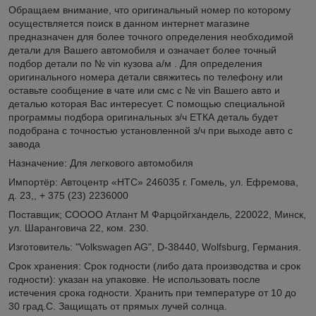
Обращаем внимание, что оригинальный номер по которому
осуществляется поиск в данном интернет магазине
предназначен для более точного определения необходимой
детали для Вашего автомобиля и означает более точный
подбор детали по № vin кузова а/м . Для определения
оригинального номера детали свяжитесь по телефону или
оставьте сообщение в чате или смс с № vin Вашего авто и
деталью которая Вас интересует. С помощью специальной
программы подбора оригинальных з/ч ЕТКА деталь будет
подобрана с точностью установленной з/ч при выходе авто с
завода
Назначение: Для легкового автомобиля
Импортёр: Автоцентр «НТС» 246035 г. Гомель, ул. Ефремова,
д. 23,, + 375 (23) 2236000
Поставщик; СОООО Атлант М Фарцойгхандель, 220022, Минск,
ул. Шаранговича 22, ком. 230.
Изготовитель: "Volkswagen AG", D-38440, Wolfsburg, Германия.
Срок хранения: Срок годности (либо дата производства и срок
годности): указан на упаковке. Не использовать после
истечения срока годности. Хранить при температуре от 10 до
30 град.С. Защищать от прямых лучей солнца.