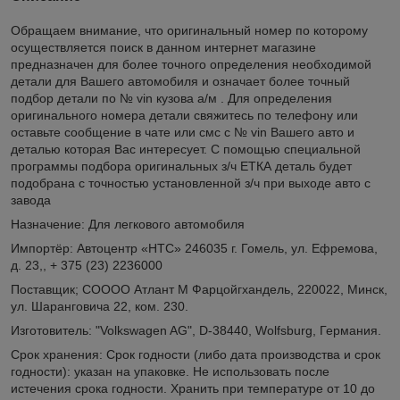
Обращаем внимание, что оригинальный номер по которому
осуществляется поиск в данном интернет магазине
предназначен для более точного определения необходимой
детали для Вашего автомобиля и означает более точный
подбор детали по № vin кузова а/м . Для определения
оригинального номера детали свяжитесь по телефону или
оставьте сообщение в чате или смс с № vin Вашего авто и
деталью которая Вас интересует. С помощью специальной
программы подбора оригинальных з/ч ЕТКА деталь будет
подобрана с точностью установленной з/ч при выходе авто с
завода
Назначение: Для легкового автомобиля
Импортёр: Автоцентр «НТС» 246035 г. Гомель, ул. Ефремова,
д. 23,, + 375 (23) 2236000
Поставщик; СОООО Атлант М Фарцойгхандель, 220022, Минск,
ул. Шаранговича 22, ком. 230.
Изготовитель: "Volkswagen AG", D-38440, Wolfsburg, Германия.
Срок хранения: Срок годности (либо дата производства и срок
годности): указан на упаковке. Не использовать после
истечения срока годности. Хранить при температуре от 10 до