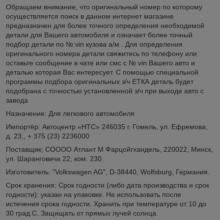
Обращаем внимание, что оригинальный номер по которому
осуществляется поиск в данном интернет магазине
предназначен для более точного определения необходимой
детали для Вашего автомобиля и означает более точный
подбор детали по № vin кузова а/м . Для определения
оригинального номера детали свяжитесь по телефону или
оставьте сообщение в чате или смс с № vin Вашего авто и
деталью которая Вас интересует. С помощью специальной
программы подбора оригинальных з/ч ЕТКА деталь будет
подобрана с точностью установленной з/ч при выходе авто с
завода
Назначение: Для легкового автомобиля
Импортёр: Автоцентр «НТС» 246035 г. Гомель, ул. Ефремова,
д. 23,, + 375 (23) 2236000
Поставщик; СОООО Атлант М Фарцойгхандель, 220022, Минск,
ул. Шаранговича 22, ком. 230.
Изготовитель: "Volkswagen AG", D-38440, Wolfsburg, Германия.
Срок хранения: Срок годности (либо дата производства и срок
годности): указан на упаковке. Не использовать после
истечения срока годности. Хранить при температуре от 10 до
30 град.С. Защищать от прямых лучей солнца.