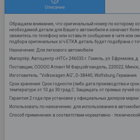
Описание
Обращаем внимание, что оригинальный номер по которому ос
необходимой детали для Вашего автомобиля и означает более
свяжитесь по телефону или оставьте сообщение в чате или с
подбора оригинальных з/ч ЕТКА деталь будет подобрана с то
Назначение: Для легкового автомобиля
Импортёр: Автоцентр «НТС» 246035 г. Гомель, ул. Ефремова, д. 2
Поставщик; СОООО Атлант М Фарцойгхандель, 220022, Минск, у
Изготовитель: "Volkswagen AG", D-38440, Wolfsburg, Германия.
Срок хранения: Срок годности (либо дата производства и срок
температуре от 10 до 30 град.С. Защищать от прямых лучей со
Гарантия 2 года при установке у официальных дилеров марки
Использовать по назначению: для использования в автомобил
Способ применения: в соответствии нормативно - техническо