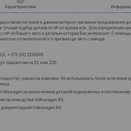
Характеристики
Информац
уществляется поиск в данном интернет магазине предназначен дл
 точный подбор детали по № vin кузова а/м . Для определения о
мс с № vin Вашего авто и деталью которая Вас интересует. С помо
чностью установленной з/ч при выходе авто с завода
3,, + 375 (23) 2236000
л. Шаранговича 22, ком. 230.
 годности): указан на упаковке. Не использовать после истечения с
лнца.
 Volkswagen за исключением деталей подверженых естественному 
ях производства Volkswagen AG.
й документацией Volkswagen AG.