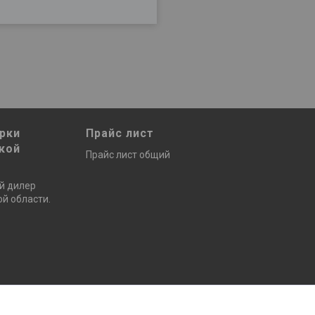
рки
Прайс лист
кой
Прайс лист общий
й дилер
й области.