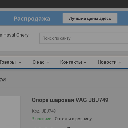
 Haval Chery
Товары
О нас
Контакты
Новости
j749
Опора шаровая VAG JBJ749
Код:
JBJ749
В наличии
Оптом и в розницу