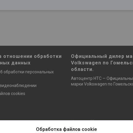
в отношении обработки
Официальный дилер ма
ьных данных
Volkswagen по Гомельс
области.
б обработки персональных
Автоцентр НТС — Официальны
марки Volkswagen по Гомельско
 видеонаблюдении
йлов cookies
Сайт создан на платформе Deal.by
Политика обработки файлов cookies
Обработка файлов cookie
ОДО «НТС» |
Пожаловаться на контент