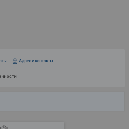
боты
Адрес и контакты
енности