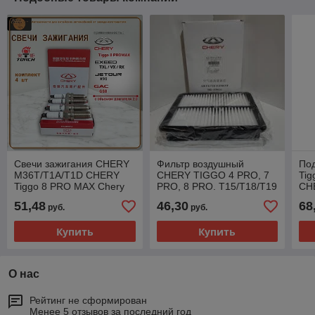
Свечи зажигания CHERY
Фильтр воздушный
Под
M36T/T1A/T1D CHERY
CHERY TIGGO 4 PRO, 7
Tig
Tiggo 8 PRO MAX Chery
PRO, 8 PRO. T15/T18/T19
CH
F4J20-3707010
Chery T15-1109111
51,48
46,30
68
руб.
руб.
Купить
Купить
О нас
Рейтинг не сформирован
Менее 5 отзывов за последний год