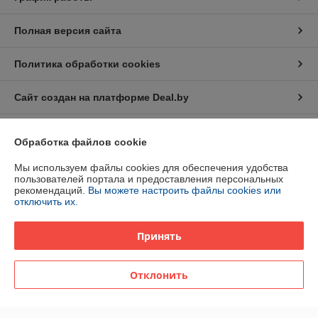
Полная версия сайта
Политика обработки cookies
Сайт создан на платформе Deal.by
Обработка файлов cookie
Мы используем файлы cookies для обеспечения удобства
пользователей портала и предоставления персональных
рекомендаций.
Вы можете настроить файлы cookies или
Информация для покупателя
отключить их.
Юридическое лицо:
ОДО «НТС»
246015, г. Гомель, ул. Хуторянского, 35а
Принять
Регистрационный номер ЕГР: 400213102
УНП: 400213102
Отклонить
Регистрационный орган: Гомельский облисполком
Дата регистрации компании: 25.09.2000