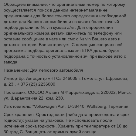
Обращаем внимание, что оригинальный номер по которому
осуществляется поиск в данном интернет магазине
предназначен для более точного определения необходимой
детали для Вашего автомобиля и означает более точный
подбор детали по № vin кузова а/м . Для определения
оригинального номера детали свяжитесь по телефону или
оставьте сообщение в чате или смс с № vin Вашего авто и
деталью которая Вас интересует. С помощью специальной
программы подбора оригинальных з/ч ЕТКА деталь будет
подобрана с точностью установленной з/ч при выходе авто с
завода
Назначение: Для легкового автомобиля
Импортёр: Автоцентр «НТС» 246035 г. Гомель, ул. Ефремова,
д. 23,, + 375 (23) 2236000
Поставщик; СОООО Атлант М Фарцойгхандель, 220022, Минск,
ул. Шаранговича 22, ком. 230.
Изготовитель: "Volkswagen AG", D-38440, Wolfsburg, Германия.
Срок хранения: Срок годности (либо дата производства и срок
годности): указан на упаковке. Не использовать после
истечения срока годности. Хранить при температуре от 10 до
30 град.С. Защищать от прямых лучей солнца.