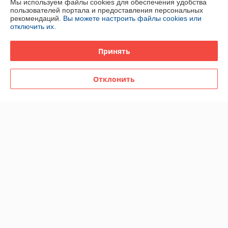
Мы используем файлы cookies для обеспечения удобства
Доставка и оплата
пользователей портала и предоставления персональных
рекомендаций.
Вы можете настроить файлы cookies или
отключить их.
График работы
Принять
Полная версия сайта
Политика обработки cookies
Отклонить
Сайт создан на платформе Deal.by
Информация для покупателя
Юридическое лицо:
ОДО «НТС»
246015, г. Гомель, ул. Хуторянского, 35а
Регистрационный номер ЕГР: 400213102
УНП: 400213102