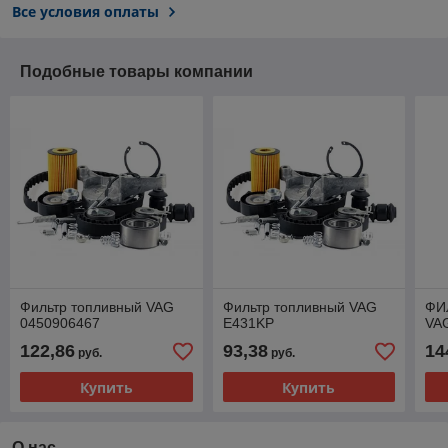
Все условия оплаты
Подобные товары компании
Фильтр топливный VAG
Фильтр топливный VAG
ФИ
0450906467
E431KP
VA
122,86
93,38
14
руб.
руб.
Купить
Купить
О нас