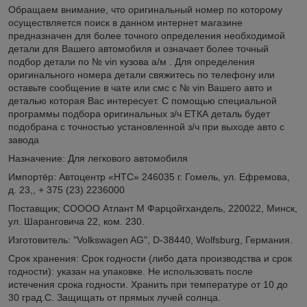
Обращаем внимание, что оригинальный номер по которому
осуществляется поиск в данном интернет магазине
предназначен для более точного определения необходимой
детали для Вашего автомобиля и означает более точный
подбор детали по № vin кузова а/м . Для определения
оригинального номера детали свяжитесь по телефону или
оставьте сообщение в чате или смс с № vin Вашего авто и
деталью которая Вас интересует. С помощью специальной
программы подбора оригинальных з/ч ЕТКА деталь будет
подобрана с точностью установленной з/ч при выходе авто с
завода
Назначение: Для легкового автомобиля
Импортёр: Автоцентр «НТС» 246035 г. Гомель, ул. Ефремова,
д. 23,, + 375 (23) 2236000
Поставщик; СОООО Атлант М Фарцойгхандель, 220022, Минск,
ул. Шаранговича 22, ком. 230.
Изготовитель: "Volkswagen AG", D-38440, Wolfsburg, Германия.
Срок хранения: Срок годности (либо дата производства и срок
годности): указан на упаковке. Не использовать после
истечения срока годности. Хранить при температуре от 10 до
30 град.С. Защищать от прямых лучей солнца.