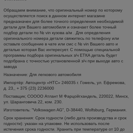
Обращаем внимание, что оригинальный номер по которому
осуществляется поиск в данном интернет магазине
предназначен для более точного определения необходимой
детали для Вашего автомобиля и означает более точный
подбор детали по № vin кузова а/м . Для определения
оригинального номера детали свяжитесь по телефону или
оставьте сообщение в чате или смс с № vin Вашего авто и
деталью которая Вас интересует. С помощью специальной
программы подбора оригинальных з/ч ЕТКА деталь будет
подобрана с точностью установленной з/ч при выходе авто с
завода
Назначение: Для легкового автомобиля
Импортёр: Автоцентр «НТС» 246035 г. Гомель, ул. Ефремова,
д. 23,, + 375 (23) 2236000
Поставщик; СОООО Атлант М Фарцойгхандель, 220022, Минск,
ул. Шаранговича 22, ком. 230.
Изготовитель: "Volkswagen AG", D-38440, Wolfsburg, Германия.
Срок хранения: Срок годности (либо дата производства и срок
годности): указан на упаковке. Не использовать после
истечения срока годности. Хранить при температуре от 10 до