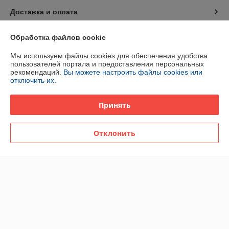
Доставка и оплата
График работы
Обработка файлов cookie
Мы используем файлы cookies для обеспечения удобства
Полная версия сайта
пользователей портала и предоставления персональных
рекомендаций.
Вы можете настроить файлы cookies или
отключить их.
Политика обработки cookies
Принять
Сайт создан на платформе Deal.by
Отклонить
Информация для покупателя
Юридическое лицо:
ОДО «НТС»
246015, г. Гомель, ул. Хуторянского, 35а
Регистрационный номер ЕГР: 400213102