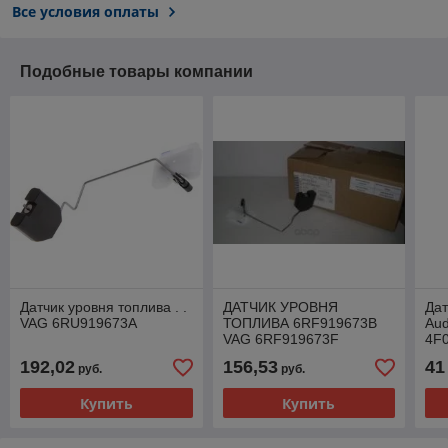
Все условия оплаты
Подобные товары компании
Датчик уровня топлива . .
ДАТЧИК УРОВНЯ
Дат
VAG 6RU919673A
ТОПЛИВА 6RF919673B
Aud
VAG 6RF919673F
4F
192,02
156,53
41
руб.
руб.
Купить
Купить