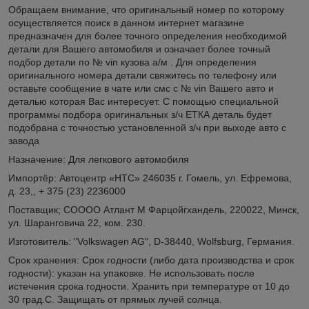
Обращаем внимание, что оригинальный номер по которому
осуществляется поиск в данном интернет магазине
предназначен для более точного определения необходимой
детали для Вашего автомобиля и означает более точный
подбор детали по № vin кузова а/м . Для определения
оригинального номера детали свяжитесь по телефону или
оставьте сообщение в чате или смс с № vin Вашего авто и
деталью которая Вас интересует. С помощью специальной
программы подбора оригинальных з/ч ЕТКА деталь будет
подобрана с точностью установленной з/ч при выходе авто с
завода
Назначение: Для легкового автомобиля
Импортёр: Автоцентр «НТС» 246035 г. Гомель, ул. Ефремова,
д. 23,, + 375 (23) 2236000
Поставщик; СОООО Атлант М Фарцойгхандель, 220022, Минск,
ул. Шаранговича 22, ком. 230.
Изготовитель: "Volkswagen AG", D-38440, Wolfsburg, Германия.
Срок хранения: Срок годности (либо дата производства и срок
годности): указан на упаковке. Не использовать после
истечения срока годности. Хранить при температуре от 10 до
30 град.С. Защищать от прямых лучей солнца.