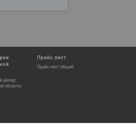
рки
Прайс лист
кой
Прайс лист общий
й дилер
й области.