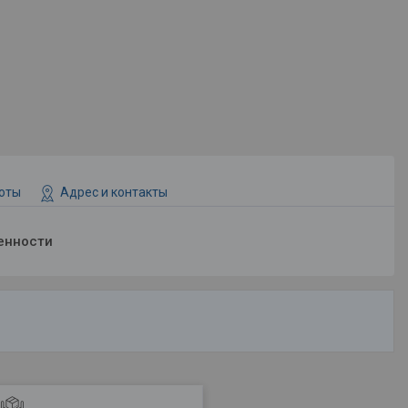
боты
Адрес и контакты
енности