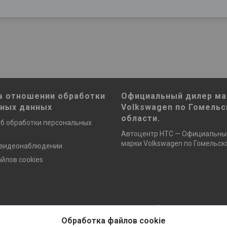
в отношении обработки
Официальный дилер ма
ьных данных
Volkswagen по Гомельс
области.
б обработки персональных
Автоцентр НТС — Официальны
марки Volkswagen по Гомельско
 видеонаблюдении
йлов cookies
Сайт создан на платформе Deal.by
Политика обработки файлов cookies
Обработка файлов cookie
ОДО «НТС» |
Пожаловаться на контент