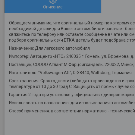
Описание
Обращаем внимание, что оригинальный номер по которому ос
необходимой детали для Вашего автомобиля и означает более
свяжитесь по телефону или оставьте сообщение в чате или с
подбора оригинальных з/ч ЕТКА деталь будет подобрана с то
Назначение: Для легкового автомобиля
Импортёр: Автоцентр «НТС» 246035 г. Гомель, ул. Ефремова, д. 2
Поставщик; СОООО Атлант М Фарцойгхандель, 220022, Минск, у
Изготовитель: "Volkswagen AG", D-38440, Wolfsburg, Германия.
Срок хранения: Срок годности (либо дата производства и срок
температуре от 10 до 30 град.С. Защищать от прямых лучей со
Гарантия 2 года при установке у официальных дилеров марки
Использовать по назначению: для использования в автомобил
Способ применения: в соответствии нормативно - техническо