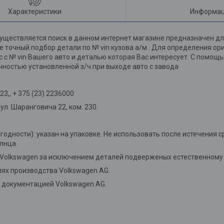
Характеристики
Информац
уществляется поиск в данном интернет магазине предназначен дл
 точный подбор детали по № vin кузова а/м . Для определения о
мс с № vin Вашего авто и деталью которая Вас интересует. С помо
чностью установленной з/ч при выходе авто с завода
3,, + 375 (23) 2236000
л. Шаранговича 22, ком. 230.
 годности): указан на упаковке. Не использовать после истечения с
лнца.
 Volkswagen за исключением деталей подверженых естественному 
ях производства Volkswagen AG.
й документацией Volkswagen AG.