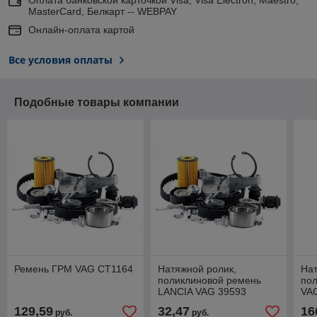
MasterCard, Белкарт -- WEBPAY
Онлайн-оплата картой
Все условия оплаты
Подобные товары компании
Ремень ГРМ VAG CT1164
Натяжной ролик,
На
поликлиновой ремень
пол
LANCIA VAG 39593
VAG
129,59
32,47
16
руб.
руб.