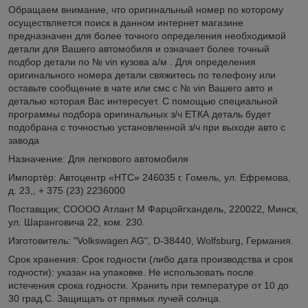
Обращаем внимание, что оригинальный номер по которому
осуществляется поиск в данном интернет магазине
предназначен для более точного определения необходимой
детали для Вашего автомобиля и означает более точный
подбор детали по № vin кузова а/м . Для определения
оригинального номера детали свяжитесь по телефону или
оставьте сообщение в чате или смс с № vin Вашего авто и
деталью которая Вас интересует. С помощью специальной
программы подбора оригинальных з/ч ЕТКА деталь будет
подобрана с точностью установленной з/ч при выходе авто с
завода
Назначение: Для легкового автомобиля
Импортёр: Автоцентр «НТС» 246035 г. Гомель, ул. Ефремова,
д. 23,, + 375 (23) 2236000
Поставщик; СОООО Атлант М Фарцойгхандель, 220022, Минск,
ул. Шаранговича 22, ком. 230.
Изготовитель: "Volkswagen AG", D-38440, Wolfsburg, Германия.
Срок хранения: Срок годности (либо дата производства и срок
годности): указан на упаковке. Не использовать после
истечения срока годности. Хранить при температуре от 10 до
30 град.С. Защищать от прямых лучей солнца.