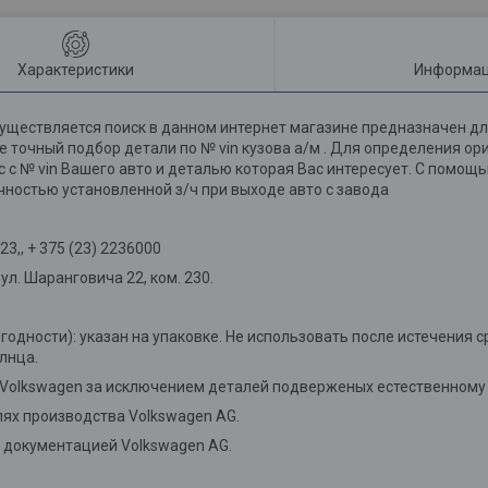
Характеристики
Информац
уществляется поиск в данном интернет магазине предназначен дл
 точный подбор детали по № vin кузова а/м . Для определения о
мс с № vin Вашего авто и деталью которая Вас интересует. С помо
чностью установленной з/ч при выходе авто с завода
3,, + 375 (23) 2236000
л. Шаранговича 22, ком. 230.
 годности): указан на упаковке. Не использовать после истечения с
лнца.
 Volkswagen за исключением деталей подверженых естественному 
ях производства Volkswagen AG.
й документацией Volkswagen AG.