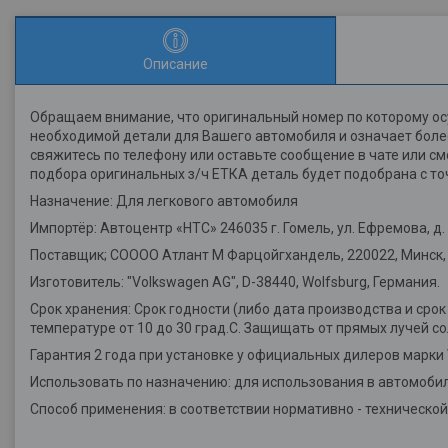
Описание
Обращаем внимание, что оригинальный номер по которому ос
необходимой детали для Вашего автомобиля и означает более
свяжитесь по телефону или оставьте сообщение в чате или с
подбора оригинальных з/ч ЕТКА деталь будет подобрана с то
Назначение: Для легкового автомобиля
Импортёр: Автоцентр «НТС» 246035 г. Гомель, ул. Ефремова, д. 2
Поставщик; СОООО Атлант М Фарцойгхандель, 220022, Минск, у
Изготовитель: "Volkswagen AG", D-38440, Wolfsburg, Германия.
Срок хранения: Срок годности (либо дата производства и срок
температуре от 10 до 30 град.С. Защищать от прямых лучей со
Гарантия 2 года при установке у официальных дилеров марки
Использовать по назначению: для использования в автомобил
Способ применения: в соответствии нормативно - техническо