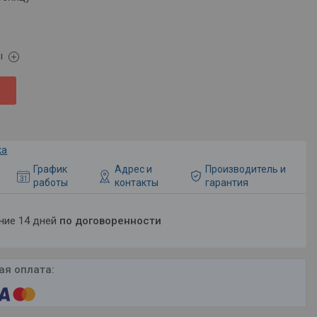
ы
ка
График
Адрес и
Производитель и
работы
контакты
гарантия
ение 14 дней
по договоренности