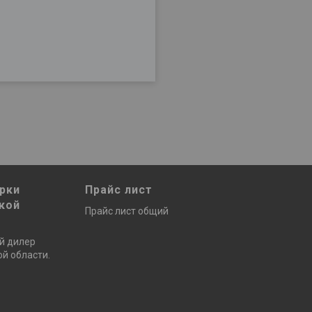
рки
Прайс лист
кой
Прайс лист общий
й дилер
й области.