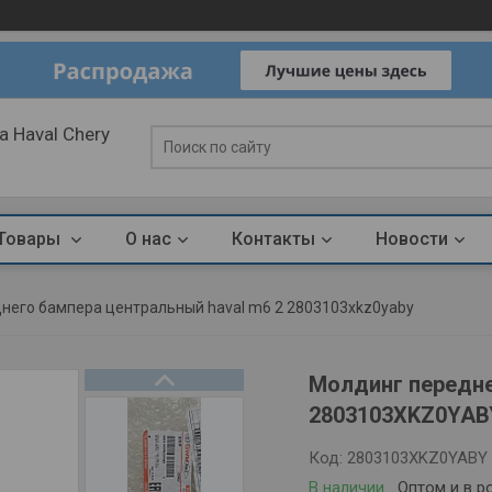
 Haval Chery
Товары
О нас
Контакты
Новости
него бампера центральный haval m6 2 2803103xkz0yaby
Молдинг передне
2803103XKZ0YAB
Код:
2803103XKZ0YABY
В наличии
Оптом и в р