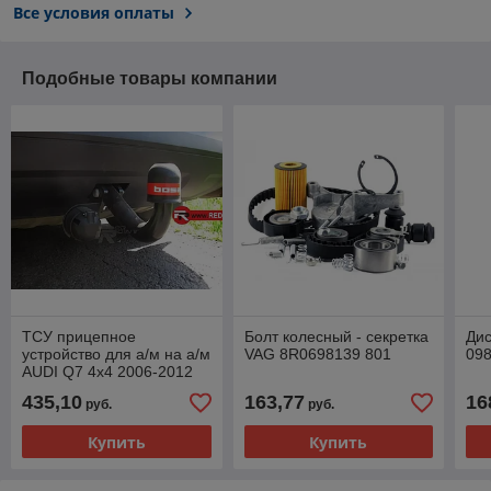
Все условия оплаты
Подобные товары компании
ТСУ прицепное
Болт колесный - секретка
Дис
устройство для а/м на а/м
VAG 8R0698139 801
09
AUDI Q7 4x4 2006-2012
(без электрики)
435,10
163,77
16
руб.
руб.
VOLKSWAGEN TOUAREG
VAG
Купить
Купить