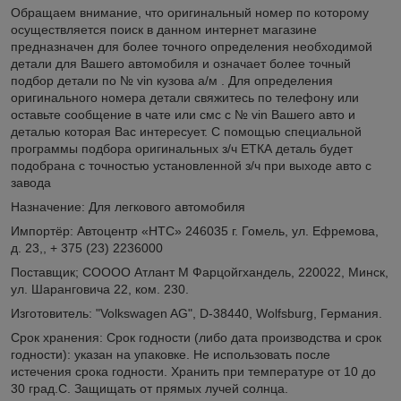
Обращаем внимание, что оригинальный номер по которому
осуществляется поиск в данном интернет магазине
предназначен для более точного определения необходимой
детали для Вашего автомобиля и означает более точный
подбор детали по № vin кузова а/м . Для определения
оригинального номера детали свяжитесь по телефону или
оставьте сообщение в чате или смс с № vin Вашего авто и
деталью которая Вас интересует. С помощью специальной
программы подбора оригинальных з/ч ЕТКА деталь будет
подобрана с точностью установленной з/ч при выходе авто с
завода
Назначение: Для легкового автомобиля
Импортёр: Автоцентр «НТС» 246035 г. Гомель, ул. Ефремова,
д. 23,, + 375 (23) 2236000
Поставщик; СОООО Атлант М Фарцойгхандель, 220022, Минск,
ул. Шаранговича 22, ком. 230.
Изготовитель: "Volkswagen AG", D-38440, Wolfsburg, Германия.
Срок хранения: Срок годности (либо дата производства и срок
годности): указан на упаковке. Не использовать после
истечения срока годности. Хранить при температуре от 10 до
30 град.С. Защищать от прямых лучей солнца.