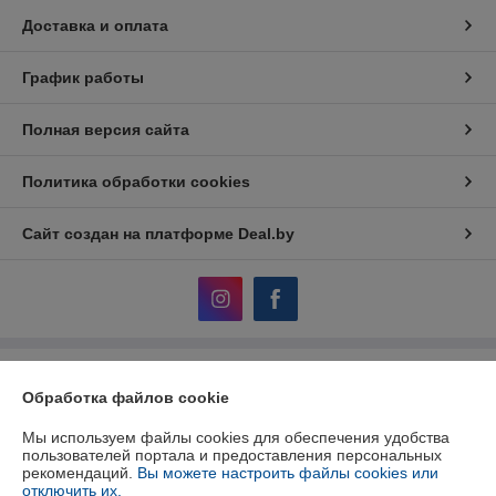
Доставка и оплата
График работы
Полная версия сайта
Политика обработки cookies
Сайт создан на платформе Deal.by
Информация для покупателя
Обработка файлов cookie
Юридическое лицо:
ОДО «НТС»
246015, г. Гомель, ул. Хуторянского, 35а
Мы используем файлы cookies для обеспечения удобства
пользователей портала и предоставления персональных
Регистрационный номер ЕГР: 400213102
рекомендаций.
Вы можете настроить файлы cookies или
отключить их.