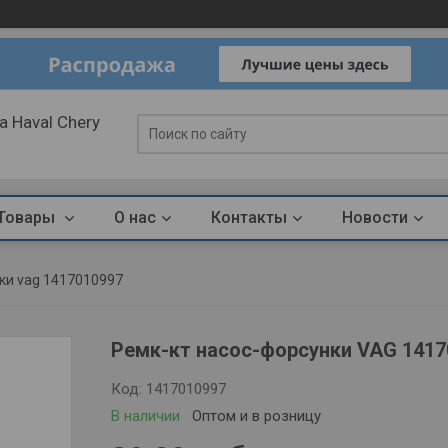
 Haval Chery
Товары
О нас
Контакты
Новости
ки vag 1417010997
Ремк-кт насос-форсунки VAG 1417
Код:
1417010997
В наличии
Оптом и в розницу