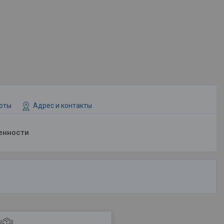
боты
Адрес и контакты
енности