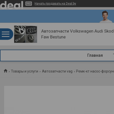
Начать продавать на Deal.by
Автозапчасти Volkswagen Audi Skoda
Faw Bestune
Главная
Товары и услуги
Автозапчасти vag
Ремк-кт насос-форсун