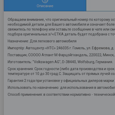
Описание
Обращаем внимание, что оригинальный номер по которому ос
необходимой детали для Вашего автомобиля и означает более
свяжитесь по телефону или оставьте сообщение в чате или с
подбора оригинальных з/ч ЕТКА деталь будет подобрана с то
Назначение: Для легкового автомобиля
Импортёр: Автоцентр «НТС» 246035 г. Гомель, ул. Ефремова, д. 2
Поставщик; СОООО Атлант М Фарцойгхандель, 220022, Минск, у
Изготовитель: "Volkswagen AG", D-38440, Wolfsburg, Германия.
Срок хранения: Срок годности (либо дата производства и срок
температуре от 10 до 30 град.С. Защищать от прямых лучей со
Гарантия 2 года при установке у официальных дилеров марки
Использовать по назначению: для использования в автомобил
Способ применения: в соответствии нормативно - техническо