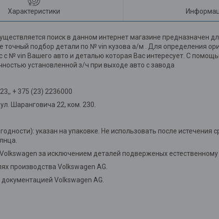
Характеристики
Информац
уществляется поиск в данном интернет магазине предназначен дл
 точный подбор детали по № vin кузова а/м . Для определения о
мс с № vin Вашего авто и деталью которая Вас интересует. С помо
чностью установленной з/ч при выходе авто с завода
3,, + 375 (23) 2236000
л. Шаранговича 22, ком. 230.
 годности): указан на упаковке. Не использовать после истечения с
лнца.
 Volkswagen за исключением деталей подверженых естественному 
ях производства Volkswagen AG.
й документацией Volkswagen AG.