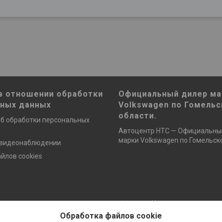
в отношении обработки
Официальный дилер ма
ьных данных
Volkswagen по Гомельс
области.
б обработки персональных
Автоцентр НТС — Официальны
марки Volkswagen по Гомельско
 видеонаблюдении
йлов cookies
Сайт создан на платформе Deal.by
Политика обработки файлов cookies
Обработка файлов cookie
ОДО «НТС» |
Пожаловаться на контент