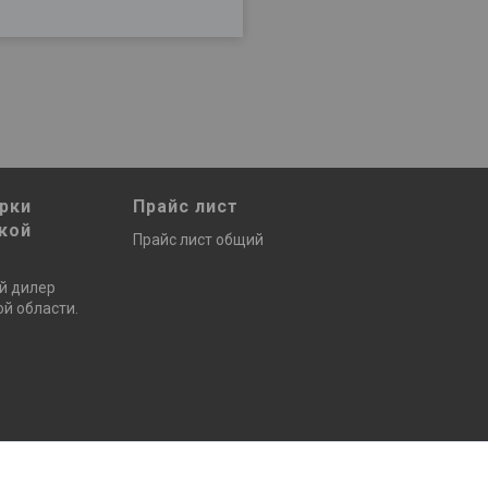
рки
Прайс лист
кой
Прайс лист общий
й дилер
й области.