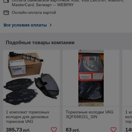
MasterCard, Белкарт -- WEBPAY
Онлайн-оплата картой
Все условия оплаты
Подобные товары компании
1 комплект тормозных
Тормозные колодки VAG
1 к
колодок для дисковых
3QF698151_SIN
кол
тормозов VAG
то
5WA698151P
2D
385,73
83
14
руб.
руб.