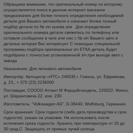
Обращаем внимание, что оригинальный номер по которому
осуществляется поиск в данном интернет магазине
предназначен для более точного определения необходимой
детали для Вашего автомобиля и означает более точный
подбор детали по № vin кузова а/м . Для определения
оригинального номера детали свяжитесь по телефону или
оставьте сообщение в чате или смс с № vin Вашего авто и
деталью которая Вас интересует. С помощью специальной
программы подбора оригинальных з/ч ЕТКА деталь будет
подобрана с точностью установленной з/ч при выходе авто с
завода
Назначение: Для легкового автомобиля
Импортёр: Автоцентр «НТС» 246035 г. Гомель, ул. Ефремова,
д. 23,, + 375 (23) 2236000
Поставщик; СОООО Атлант М Фарцойгхандель, 220022, Минск,
ул. Шаранговича 22, ком. 230.
Изготовитель: "Volkswagen AG", D-38440, Wolfsburg, Германия.
Срок хранения: Срок годности (либо дата производства и срок
годности): указан на упаковке. Не использовать после
истечения срока годности. Хранить при температуре от 10 до
30 град.С. Защищать от прямых лучей солнца.