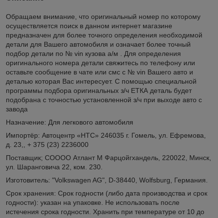
Обращаем внимание, что оригинальный номер по которому
осуществляется поиск в данном интернет магазине
предназначен для более точного определения необходимой
детали для Вашего автомобиля и означает более точный
подбор детали по № vin кузова а/м . Для определения
оригинального номера детали свяжитесь по телефону или
оставьте сообщение в чате или смс с № vin Вашего авто и
деталью которая Вас интересует. С помощью специальной
программы подбора оригинальных з/ч ЕТКА деталь будет
подобрана с точностью установленной з/ч при выходе авто с
завода
Назначение: Для легкового автомобиля
Импортёр: Автоцентр «НТС» 246035 г. Гомель, ул. Ефремова,
д. 23,, + 375 (23) 2236000
Поставщик; СОООО Атлант М Фарцойгхандель, 220022, Минск,
ул. Шаранговича 22, ком. 230.
Изготовитель: "Volkswagen AG", D-38440, Wolfsburg, Германия.
Срок хранения: Срок годности (либо дата производства и срок
годности): указан на упаковке. Не использовать после
истечения срока годности. Хранить при температуре от 10 до