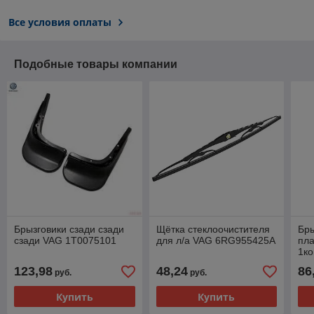
Все условия оплаты
Подобные товары компании
Брызговики сзади сзади
Щётка стеклоочистителя
Бры
сзади VAG 1T0075101
для л/а VAG 6RG955425A
пла
1ко
6R
123,98
48,24
86
руб.
руб.
Купить
Купить