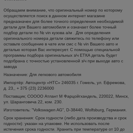
Обращаем внимание, что оригинальный номер по которому
осуществляется поиск в данном интернет магазине
предназначен для более точного определения необходимой
детали для Вашего автомобиля и означает более точный
подбор детали по № vin кузова а/м . Для определения
оригинального номера детали свяжитесь по телефону или
оставьте сообщение в чате или смс с № vin Вашего авто и
деталью которая Вас интересует. С помощью специальной
программы подбора оригинальных з/ч ЕТКА деталь будет
подобрана с точностью установленной з/ч при выходе авто с
завода
Назначение: Для легкового автомобиля
Импортёр: Автоцентр «НТС» 246035 г. Гомель, ул. Ефремова,
д. 23,, + 375 (23) 2236000
Поставщик; СОООО Атлант М Фарцойгхандель, 220022, Минск,
ул. Шаранговича 22, ком. 230.
Изготовитель: "Volkswagen AG", D-38440, Wolfsburg, Германия.
Срок хранения: Срок годности (либо дата производства и срок
годности): указан на упаковке. Не использовать после
истечения срока годности. Хранить при температуре от 10 до