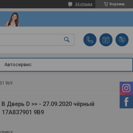
34 отзыва
Корзина
Автосервис
901 9b9
В Дверь D >> - 27.09.2020 чёрный
G 17A837901 9B9
озницу