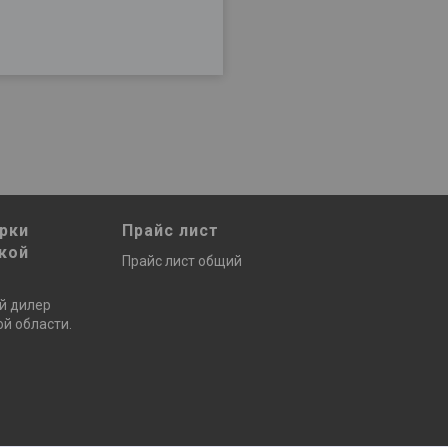
рки
Прайс лист
кой
Прайс лист общий
й дилер
й области.