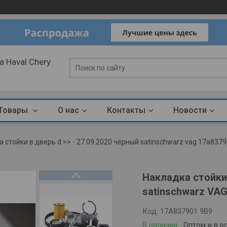
 Haval Chery
Товары
О нас
Контакты
Новости
 стойки в дверь d >> - 27.09.2020 чёрный satinschwarz vag 17a837
Накладка стойки 
satinschwarz VA
Код:
17A837901 9B9
В наличии
Оптом и в р