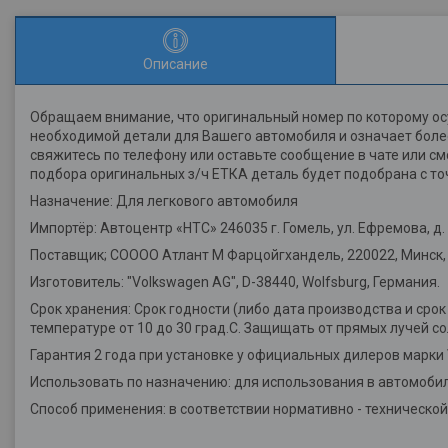
Описание
Обращаем внимание, что оригинальный номер по которому ос
необходимой детали для Вашего автомобиля и означает более
свяжитесь по телефону или оставьте сообщение в чате или с
подбора оригинальных з/ч ЕТКА деталь будет подобрана с то
Назначение: Для легкового автомобиля
Импортёр: Автоцентр «НТС» 246035 г. Гомель, ул. Ефремова, д. 2
Поставщик; СОООО Атлант М Фарцойгхандель, 220022, Минск, у
Изготовитель: "Volkswagen AG", D-38440, Wolfsburg, Германия.
Срок хранения: Срок годности (либо дата производства и срок
температуре от 10 до 30 град.С. Защищать от прямых лучей со
Гарантия 2 года при установке у официальных дилеров марки
Использовать по назначению: для использования в автомобил
Способ применения: в соответствии нормативно - техническо