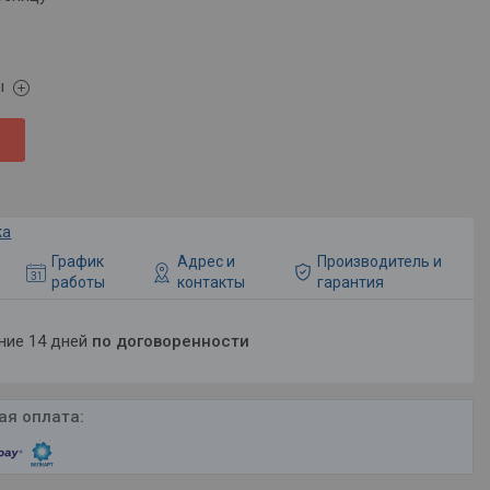
ы
ка
График
Адрес и
Производитель и
работы
контакты
гарантия
ение 14 дней
по договоренности