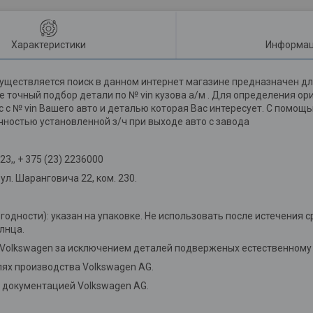
Характеристики
Информац
уществляется поиск в данном интернет магазине предназначен дл
 точный подбор детали по № vin кузова а/м . Для определения о
мс с № vin Вашего авто и деталью которая Вас интересует. С помо
чностью установленной з/ч при выходе авто с завода
3,, + 375 (23) 2236000
л. Шаранговича 22, ком. 230.
 годности): указан на упаковке. Не использовать после истечения с
лнца.
 Volkswagen за исключением деталей подверженых естественному 
ях производства Volkswagen AG.
й документацией Volkswagen AG.