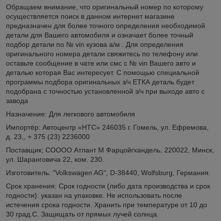
Обращаем внимание, что оригинальный номер по которому
осуществляется поиск в данном интернет магазине
предназначен для более точного определения необходимой
детали для Вашего автомобиля и означает более точный
подбор детали по № vin кузова а/м . Для определения
оригинального номера детали свяжитесь по телефону или
оставьте сообщение в чате или смс с № vin Вашего авто и
деталью которая Вас интересует. С помощью специальной
программы подбора оригинальных з/ч ЕТКА деталь будет
подобрана с точностью установленной з/ч при выходе авто с
завода
Назначение: Для легкового автомобиля
Импортёр: Автоцентр «НТС» 246035 г. Гомель, ул. Ефремова,
д. 23,, + 375 (23) 2236000
Поставщик; СОООО Атлант М Фарцойгхандель, 220022, Минск,
ул. Шаранговича 22, ком. 230.
Изготовитель: "Volkswagen AG", D-38440, Wolfsburg, Германия.
Срок хранения: Срок годности (либо дата производства и срок
годности): указан на упаковке. Не использовать после
истечения срока годности. Хранить при температуре от 10 до
30 град.С. Защищать от прямых лучей солнца.