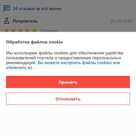
34 отзывов за всё время
Покупатель
23.10.2024
Отлично
Обработка файлов cookie
большое спасибо за предоставленный товар все подошло как на 
родное
Мы используем файлы cookies для обеспечения удобства
пользователей портала и предоставления персональных
Сделка подтверждена через корзину
рекомендаций.
Вы можете настроить файлы cookies или
отключить их.
дмитрий
30.10.2022
Принять
Отлично
Отклонить
Сделка подтверждена через корзину
Показать все отзывы